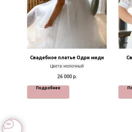
Свадебное платье Одри миди
Св
Цвета: молочный
26 000
р.
Подробнее
П