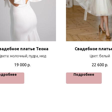
вадебное платье Теона
Свадебное плать
Цвета: молочный, пудра, нюд
Цвет: белый
19 000
р.
22 600
р.
одробнее
Подробнее