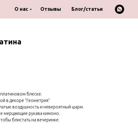
О нас
Отзывы
Блог/статьи
латина
 платиновом блеске.
ой в декоре "Геометрия"
латью воздушность и невероятный шарм.
е мерцающие рукава кимоно.
чтобы блистать на вечеринке.